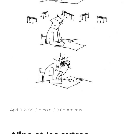
Posted
Categories
on
April 1, 2009
dessin
9 Comments
on
Un
atelier
à