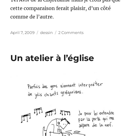
cette comparaison ferait plaisir, d’un côté
comme de l’autre.
Posted
Categories
on
April 7, 2009
dessin
2 Comments
on
ALine
et
les
Un atelier à l’église
autres
2