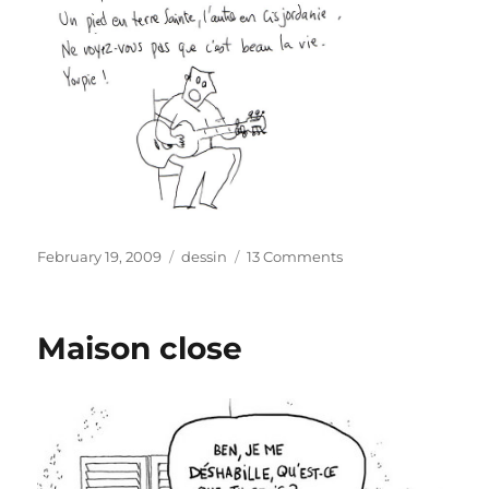
Posted
Categories
on
February 19, 2009
dessin
13 Comments
on
Chanson
Maison close