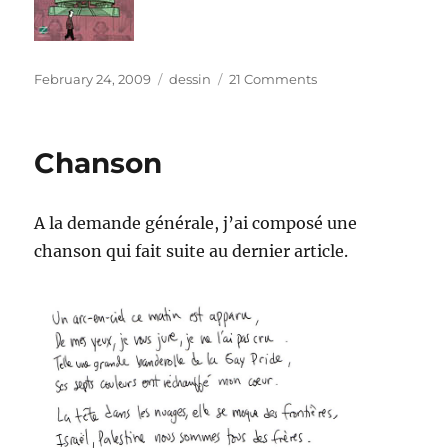
Posted
Categories
on
February 24, 2009
dessin
21 Comments
on
Couverture
Chanson
A la demande générale, j’ai composé une
chanson qui fait suite au dernier article.