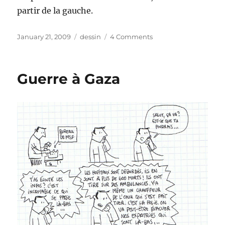
partir de la gauche.
Posted
Categories
on
January 21, 2009
dessin
4 Comments
on
Maison
close
Guerre à Gaza