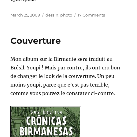
Posted
Categories
on
March 25, 2009
dessin
,
photo
17 Comments
on
Aline
et
les
Couverture
autres
Mon album sur la Birmanie sera traduit au
Brésil. Youpi ! Mais par contre, ils ont cru bon
de changer le look de la couverture. Un peu
moins youpi, parce que c’est pas terrible,
comme vous pouvez le constater ci-contre.