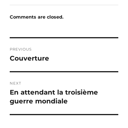
Comments are closed.
Post
PREVIOUS
navigation
Couverture
Previous
post:
NEXT
En attendant la troisième
Next
post:
guerre mondiale