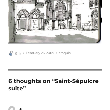
Author
Posted
Categories
guy
February 26, 2009
croquis
on
6 thoughts on “Saint-Sépulcre
suite”
dj
says: