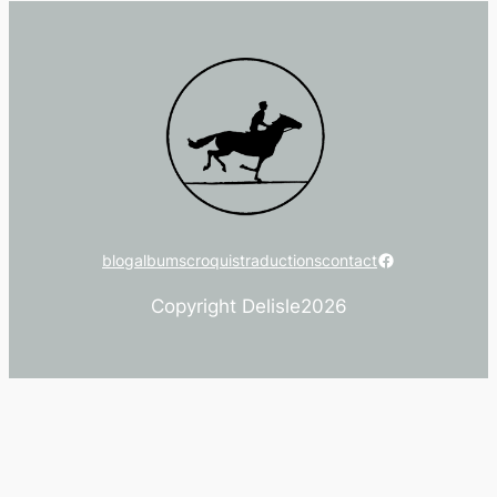
Facebook
blog
albums
croquis
traductions
contact
Copyright Delisle
2026