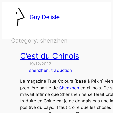
Skip
to
Guy Delisle
content
Category:
shenzhen
C’est du Chinois
19/12/2012
shenzhen
, 
traduction
Le magazine
True Colours
(basé à Pékin) vien
première partie de
Shenzhen
en chinois. De s
m’avait affirmé que Shenzhen ne se ferait p
traduire en Chine car je ne donnais pas une i
positive du pays. Il faut croire que les choses