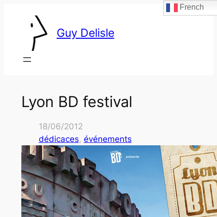
French
Skip
to
Guy Delisle
content
Lyon BD festival
18/06/2012
dédicaces
, 
événements