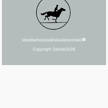
Facebook
blog
albums
croquis
traductions
contact
Copyright Delisle
2026