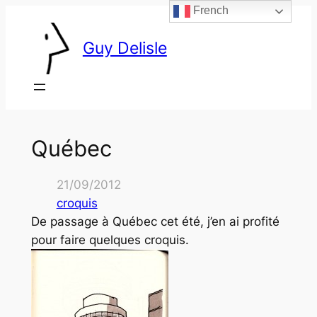
French
Skip
to
Guy Delisle
content
Québec
21/09/2012
croquis
De passage à Québec cet été, j’en ai profité
pour faire quelques croquis.