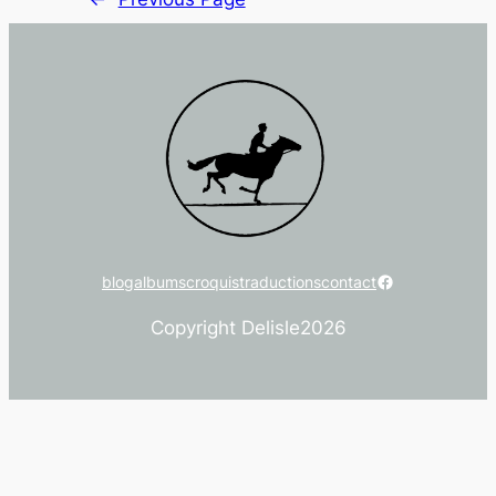
Facebook
blog
albums
croquis
traductions
contact
Copyright Delisle
2026