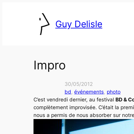
Skip
to
Guy Delisle
content
Impro
30/05/2012
bd
, 
événements
, 
photo
C’est vendredi dernier, au festival
BD & C
complètement improvisée. C’était la prem
nous a permis de nous absorber sur notr