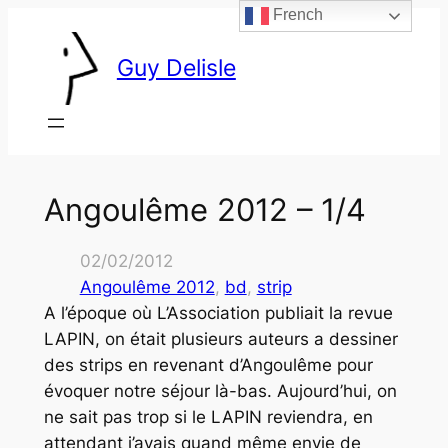
French
Skip
to
Guy Delisle
content
Angoulême 2012 – 1/4
02/02/2012
Angoulême 2012
, 
bd
, 
strip
A l’époque où L’Association publiait la revue
LAPIN, on était plusieurs auteurs a dessiner
des strips en revenant d’Angoulême pour
évoquer notre séjour là-bas. Aujourd’hui, on
ne sait pas trop si le LAPIN reviendra, en
attendant j’avais quand même envie de