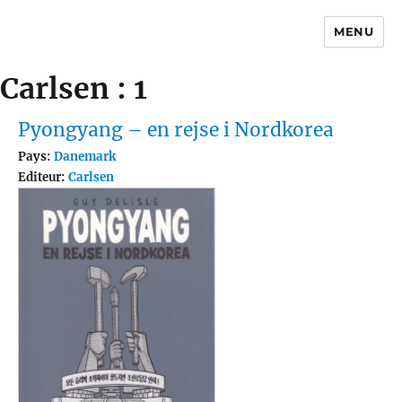
MENU
Traductions
Carlsen : 1
Pyongyang – en rejse i Nordkorea
Pays:
Danemark
Editeur:
Carlsen