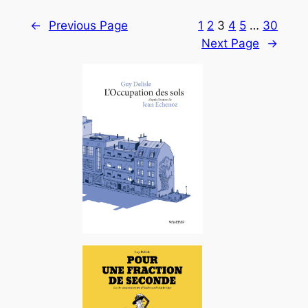
←
Previous Page
1
2
3
4
5
…
30
Next Page
→