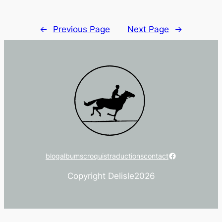
←
Previous Page
Next Page
→
Facebook
blog
albums
croquis
traductions
contact
Copyright Delisle
2026